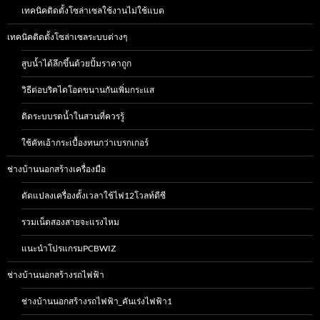
เทคนิคติดตั้งโซล่าเซลใช้งานไม่ใช้แบต
เทคนิคติดตั้งโซล่าเซลระบบต่างๆ
สูบน้ำได้ลึกขึ้นด้วยปั้มราคาถูก
วิธีต่อบริคไดโอดขนานกันเพิ่มกระแส
ติดระบบรดน้ำในสวนที่ควรรู้
ใช้คัทเอ้ากระเบื้องทนกว่าเบรกเกอร์
ช่างบ้านนอกสร้างเครื่องมือ
ดัดแปลงเครื่องตั้งเวลาใช้ไฟ12โวลท์ดีซี
รวมเน็ตสองสายจะแรงไหม
แนะนำโปรแกรมPCBWIZ
ช่างบ้านนอกสร้างรถไฟฟ้า
ช่างบ้านนอกสร้างรถไฟฟ้า_คันเร่งไฟฟ้า1