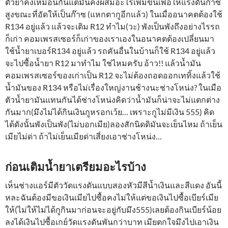
ตัวยาคงเหมือนกันแต่มันคงผสมอะไรเพิ่มขึ้นเพื่อให้แรงดันก๊าซ
สูงขณะที่อัดให้เป็นก๊าซ (แหกตากูอีกแล้ว) ในเมื่ออนาคตต้องใช้
R134 อยู่แล้ว แล้วจะเติม R12 ทำไม(วะ) พังเป็นพังถึงอย่างไรรถ
ก็เก่า คอมเพรสเซอร์ก็เก่าของเราเองในอนาคตต้องเปลี่ยนมา
ใช้น้ำยาเบอร์R134 อยู่แล้ว รถคันอื่นในบ้านก็ใช้ R134 อยู่แล้ว
จะไปซื้อน้ำยา R12 มาทำไม ใช่ไหมครับ อ้าว!! แล้วน้ำมัน
คอมเพรสเซอร์ของเก่าเป็น R12 จะไม่ต้องถอดออกเททิ้งแล้วใช้
น้ำมันของ R134 หรือไม่เรื่องใหญ่งานช้างนะช่างโหน่ง? ในเมือ
ตัวน้ำยามันแทนกันได้ช่างโหน่งคิดว่าน้ำมันก็น่าจะไม่แตกต่าง
กันมาก(มึงไม่ได้กินเงินกูหรอกเว้ย… เพราะกูไม่มีเงิน 555) คิด
ได้ดังนั้นพังเป็นพัง(ไม่บอกเมีย)ลองสักนิดดิมันจะเย็นไหม ถ้าเย็น
เมียไม่ด่า ถ้าไม่เย็นเมียด่าเสี่ยงเอาช่างโหน่ง…
ก่อนเติมน้ำยาเตรียมอะไรบ้าง
เห็นช่างแอร์มีตัววัดแรงดันแบบสองหัวมีสีน้ำเงินและสีแดง อันนี้
หละฉันต้องมีขอเงินเมียไปซื้อคงไม่ให้แต่ขอเงินไปซื้อเบียร์เมีย
ให้(ไม่ให้ไม่ได้กูกินมาก่อนจะอยู่กับมึง555)เลยต้องกินเบียร์น้อย
ลงได้เงินไปซื้อเกย์วัดแรงดันพันกว่าบาท เมียตกใจมึงไปเอาเงิน