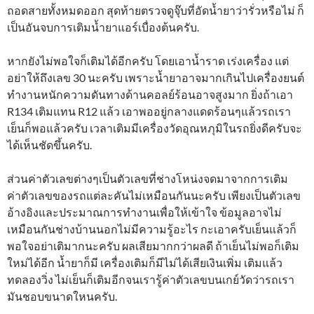
ถอดสายทั้งหมดออก สุดท้ายตรวจดูจุ๊บที่อัดน้ำยาว่ารั่วหรือไม่ ก็
เป็นอันจบการเติมน้ำยาแอร์เบื่องต้นครับ.
หากยังไม่พอใจก็เติมได้อีกครับ โดยเอาน้ำราด เร่งเครื่อง แต่
อย่าให้ถึงเลข 30 นะครับ เพราะน้ำยาอาจมากเกินไปเครื่องยนต์
ทำงานหนักความดันทางด้านคอลย์ร้อนอาจสูงมาก ยิ่งถ้าเอา
R134 เติมแทน R12 แล้ว เอาพออยู่กลางแดดร้อนๆแล้วรถเรา
เย็นก็พอแล้วครับ เวลาเติมมีเครื่องวัดอุณหภุมิในรถยิ่งดีครับจะ
ได้เห็นชัดขึ้นครับ.
ส่วนค่าตัวเลขต่างๆเป็นตัวเลขที่ช่างโหน่งจดมาจากการเติม
ค่าตัวเลขของรถแต่ละคันไม่เหมือนกันนะครับ เพียงเป็นตัวเลข
อ้างอิงและประมาณการทำงานเพื่อให้เข้าใจ ข้อมูลอาจไม่
เหมือนกันช่างบ้านนอกไม่มีความรู้อะไร กะเอาครับเย็นแล้วก็
พอใจอย่าเติมากนะครับ ผลเสียมากกว่าผลดี ถ้าเย็นไม่พอก็เติม
ใหม่ได้อีก น้ำยาก็มี เครื่องเติมก็มีไม่ได้เสียเงินเพิ่ม เติมแล้ว
ทดลองวิ่ง ไม่เย็นก็เติมอีกจนเรารู้ค่าตัวเลขบนเกย์วัดว่ารถเรา
มันชอบขนาดใหนครับ.