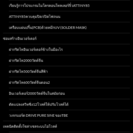
เรียนรู้การโปรแกรมไมโครคอนโทลเลอร์จิ๋วATTINY85
ATTINY85ควบคุมปิด/เปิดไฟถนน
เครือบแผ่นปริ้น(PCB)ด้วยหมึกUV (SOLDER MASK)
ซ่อมสร้างอินเวอร์เตอร์
ผ่ากริดไทอินเวอร์เตอร์ข้างในมีอะไร
ผ่ากริดไท2000วัตต์จีน
ผ่ากริดไท500วัตต์จีนสีฟ้า
ผ่ากริดไท600วัตต์จีนตอน2
อินเวอร์เตอร์2000วัตต์จีนในสมัยก่อน
ดัดแปลงสวิทชิ่ง12โวลท์ให้ปรับโวลท์ได้
วงจรบอร์ด DRIVE PURE SINE ของTBE
เทคนิคติดตั้งโซล่าเซลระบบไฮโวลท์