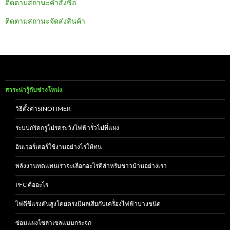
ติดตามสถานะคำสั่งซื้อ
ติดตามสถานะจัดส่งสินค้า
สาระน่ารู้กับช่างโหน่ง
วิธีตั้งค่าSINOTIMER
ระบบกริดกรูโปรดระวังไฟฟ้ารั่วไปที่แผง
อินเวอร์เตอร์ใช้งานอย่างไรให้ทน
พลังงานทดแทนเราจะเลือกอะไรดีสำหรับชาวบ้านอย่างเรา
PFC คืออะไร
ไฟดีซีแรงดันสูงโดยตรงมีผลเสียกับเครื่องไฟฟ้าบางชนิด
ซ่อมแผงโซล่าเซลแบบกระจก