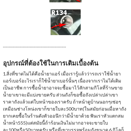
………………………………………………
อุปกรณ์ที่ต้องใช้ในการเติมเบื้องต้น
1.สิ่งที่ขาดไม่ได้คือน้ำยาแอร์ เมื่อเรารู้แล้วว่ารถเราใช้น้ำยา
แอร์เบอร์อะไรเราก็ใช้น้ำยาเบอร์นั้นๆ เนื่องจากเราไม่ได้เติม
เป็นอาชีพ การซื้อน้ำยาอาจจะซื้อมาไว้สักสามกิโลที่ร้านขาย
น้ำยาเขาจะมีแบ่งขายครับ ส่วนถังก็ขอซื้อถังเปล่าเปล่าเขา
ราคาถังแล้วแต่ใบหน้าของเราครับ ถ้าหน้าดูบ้านนอกๆเซ่อๆ
เหมือนช่างโหน่งเขาก็ขายใบละ500บาท(ในสมัยก่อนเมื่อหาถัง
ยากเคยซื้อในร้านดังตัวออนึกว่ามีน้ำยาด้วย ฟันเราหัวแตกสม
น้ำหน้า555)แต่สมัยนี้ถ้าร้อนเงินไม่มากอาจจะขายใบ
ละ100หรือ50บาทครับ หรือที่เขาบรรจุพร้อมถังขนาด 6 กิโลก็