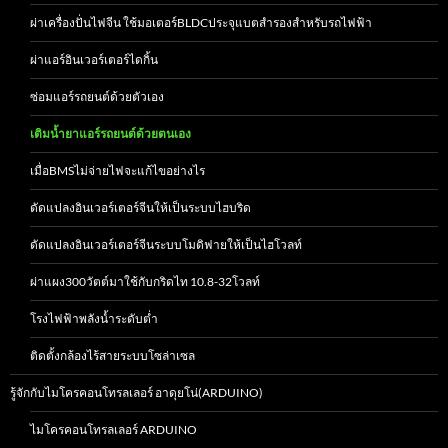
ผ่าเครื่องปั่นไฟจีน ใช้มอเตอร์BLDCประจุแบตสำรองสำหรับรถไฟฟ้า
ผ่าแอร์อินเวอร์เตอร์ไดกิ้น
ซ่อมแอร์รถยนต์ด้วยตัวเอง
เติมน้ำยาแอร์รถยนต์ด้วยตนเอง
เมื่อBMSไม่จ่ายไฟจะแก้ไขอย่างไร
ดัดแปลงอินเวอร์เตอร์จีนให้เป็นระบบไฮบริด
ดัดแปลงอินเวอร์เตอร์จีนระบบโมดิฟายให้เป็นไฮโวลท์
ผ่าแผง300วัตต์มาใช้กับกริดไท 10.8-32โวลท์
โรงไฟฟ้าพลังน้ำระดับต่ำ
ติดตั้งกล้องไร้สายระบบโซล่าเซล
รู้จักกับไมโครคอนโทรลเลอร์ อาดุยโน่(ARDUINO)
ไมโครคอนโทรลเลอร์ ARDUINO