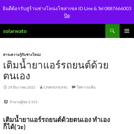
ยินดีต้อรรับสู่ร้านช่างโหน่งโซล่าเซล ID Line & Tel 0887666003
ปิด
ค้นหา
solarwato
ข้าม
เมนูหลัก
ไป
ยัง
เนื้อหา
สาระความรู้กับช่างโหน่ง
เติมน้ำยาแอร์รถยนต์ด้วย
ตนเอง
29 ธันวาคม 2022
CHANGNONG
ใส่ความเห็น
จำนวนผู้ชม
2,523
เติมน้ำยาแอร์รถยนต์ด้วยตนเอง ทำเอง
ก็ได้(วะ)