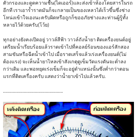
ตัวกรองและดูดความชื้น(ไดเออร์)และส่งเข้าห้องโดยสารในรถ
อีกที เราเอาร้ำราดมันก็จะกลายเป็นของเหลวได้เร็วขึ้นซึ่งช่าง
โหน่งเข้าใจเองนะครับผิดหรือถูกก็ขออภัยช่างและท่านผู้รู้ทั้ง
หลายไว้ด้วยครับ(โว้ย)
ทุกอย่างยังคงเปิดอยู่ วาวล์สีฟ้า วาวล์ถังน้ำยา ติดเครื่องยนต์อยู่
เตรียมน้ำเรียบร้อยแล้วราดเข้าไปที่คอลย์ร้อนของแอร์สักสอง
สามขันหรือฉีดน้ำเข้าไป เมื่อราดเสร็จแล้วเร่งเครื่องยนต์(ไม่
ต้องแรง) จะเห็นน้ำยาไหลเข้าสังเกตุดูเข็มวัดแรงดันจะต่ำลง
กว่าเดิม และพอหยุดเร่งเข็มก็จะอยู่ตำแหน่งนั้นซึ่งต่ำกว่าตอน
แรกที่ติดเครื่องครับ แสดงว่าน้ำยาเข้าไปแล้วครับ.
………………………………………….