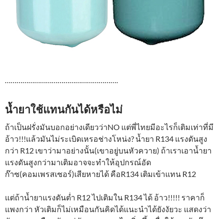
………………………………………………….
น้ำยาใช้แทนกันได้หรือไม่
ถ้าเป็นฝรั่งมันบอกอย่างเดียวว่าNO แต่พี่ไทยมีอะไรก็เติมเท่าที่มี
อ้าว!!!แล้วมันไม่ระเบิดเหรอช่างโหน่ง? น้ำยา R134 แรงดันสูง
กว่า R12 เขาว่ามาอย่างนั้น(เขาอยู่บนหัวควาย) ถ้าเราเอาน้ำยา
แรงดันสูงกว่ามาเติมอาจจะทำให้อุปกรณ์อัด
ก๊าซ(คอมเพรสเซอร์)เสียหายได้ คือR134 เติมเข้าแทน R12
แต่ถ้าน้ำยาแรงดันต่ำ R12 ไปเติมใน R134 ได้ อ้าว!!!!! ราคาก็
แพงกว่า หัวเติมก็ไม่เหมือนกันคิดได้แนะนำได้ยังงัยวะ แสดงว่า