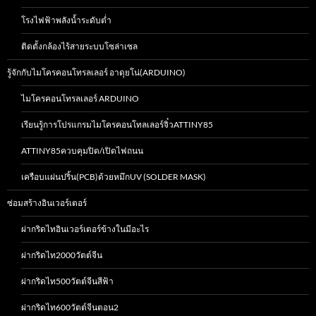
โรงไฟฟ้าพลังน้ำระดับต่ำ
ติดตั้งกล้องไร้สายระบบโซล่าเซล
รู้จักกับไมโครคอนโทรลเลอร์ อาดุยโน่(ARDUINO)
ไมโครคอนโทรลเลอร์ ARDUINO
เรียนรู้การโปรแกรมไมโครคอนโทลเลอร์จิ๋วATTINY85
ATTINY85ควบคุมปิด/เปิดไฟถนน
เครือบแผ่นปริ้น(PCB)ด้วยหมึกUV (SOLDER MASK)
ซ่อมสร้างอินเวอร์เตอร์
ผ่ากริดไทอินเวอร์เตอร์ข้างในมีอะไร
ผ่ากริดไท2000วัตต์จีน
ผ่ากริดไท500วัตต์จีนสีฟ้า
ผ่ากริดไท600วัตต์จีนตอน2