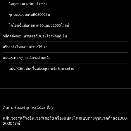
โมดูลคอนเวอร์เตอร์TM51
ชุดทดสอบบอร์ดEGS002จีน
ไดโอดขั้นน๊อตขนาด80แอมป์1000โวลท์
วิธีติดตั้งคอมเพรชเซอร์DC12โวลท์กับตู้เย็น
สร้างกริดไทยแบบบ้านๆใช้เอง
แผ่นPCBลงอุปกรณ์บางส่วนแล้ว
แผ่นPCB(แผ่นปริ้นท์)ลงอุปกรณ์แล้วบางส่วน
อินเวอร์เตอร์อุปกรณ์น้อยที่สุด
แผ่นวงจรสร้างอินเวอร์เตอร์(เครื่องแปลงไฟ)แบบต่างๆขนาดกำลัง1000-
2000วัตต์