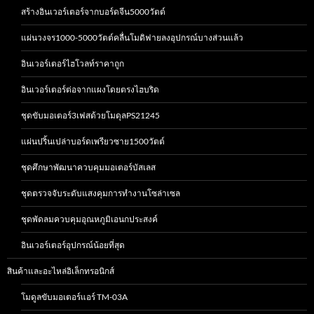
สร้างอินเวอร์เตอร์จากบอร์ดจีน5000วัตต์
แผ่นวงจร1000-5000วัตต์คลื่นโมดิฟายลงอุปกรณ์บางส่วนแล้ว
อินเวอร์เตอร์ไฮโวลท์ราคาถูก
อินเวอร์เตอร์ต่อจากแผงโดยตรงไฮบริด
ชุดขับมอเตอร์3เฟสด้วยโมดุลPS21245
แผ่นปริ้นเปล่าบอร์ดเพรียวซาย1500วัตต์
ชุดศึกษาพัฒนาควบคุมมอเตอร์บัสเลส
ชุดตรวจจับระดับแสงคุมการทำงานโซล่าเซล
ชุดพัดลมควบคุมอุณหภูมิเอนกประสงค์
อินเวอร์เตอร์อุปกรณ์น้อยที่สุด
สินค้าและอะไหล่อิเล็กทรอนิกส์
โมดูลขับมอเตอร์แอร์ TM-03A