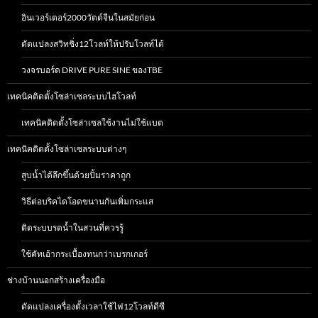
อินเวอร์เตอร์2000วัตต์จีนในสมัยก่อน
ดัดแปลงสวิทชิ่ง12โวลท์ให้ปรับโวลท์ได้
วงจรบอร์ด DRIVE PURE SINE ของTBE
เทคนิคติดตั้งโซล่าเซลระบบไฮโวลท์
เทคนิคติดตั้งโซล่าเซลใช้งานไม่ใช้แบต
เทคนิคติดตั้งโซล่าเซลระบบต่างๆ
สูบน้ำได้ลึกขึ้นด้วยปั้มราคาถูก
วิธีต่อบริคไดโอดขนานกันเพิ่มกระแส
ติดระบบรดน้ำในสวนที่ควรรู้
ใช้คัทเอ้ากระเบื้องทนกว่าเบรกเกอร์
ช่างบ้านนอกสร้างเครื่องมือ
ดัดแปลงเครื่องตั้งเวลาใช้ไฟ12โวลท์ดีซี