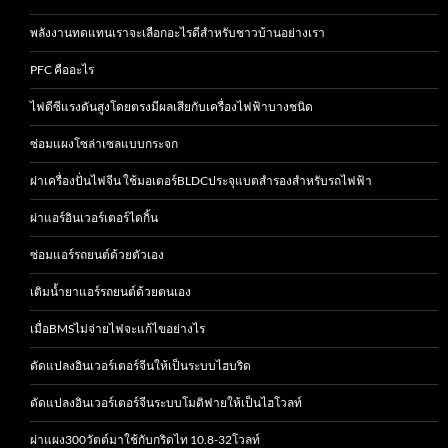
พลังงานทดแทนเราจะเลือกอะไรดีสำหรับชาวบ้านอย่างเรา
PFC คืออะไร
ไฟดีซีแรงดันสูงโดยตรงมีผลเสียกับเครื่องไฟฟ้าบางชนิด
ซ่อมแผงโซล่าเซลแบบกระจก
ผ่าเครื่องปั่นไฟจีน ใช้มอเตอร์BLDCประจุแบตสำรองสำหรับรถไฟฟ้า
ผ่าแอร์อินเวอร์เตอร์ไดกิ้น
ซ่อมแอร์รถยนต์ด้วยตัวเอง
เติมน้ำยาแอร์รถยนต์ด้วยตนเอง
เมื่อBMSไม่จ่ายไฟจะแก้ไขอย่างไร
ดัดแปลงอินเวอร์เตอร์จีนให้เป็นระบบไฮบริด
ดัดแปลงอินเวอร์เตอร์จีนระบบโมดิฟายให้เป็นไฮโวลท์
ผ่าแผง300วัตต์มาใช้กับกริดไท 10.8-32โวลท์