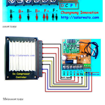
แผงควบคุม
วิธีต่อแผงควบคุม