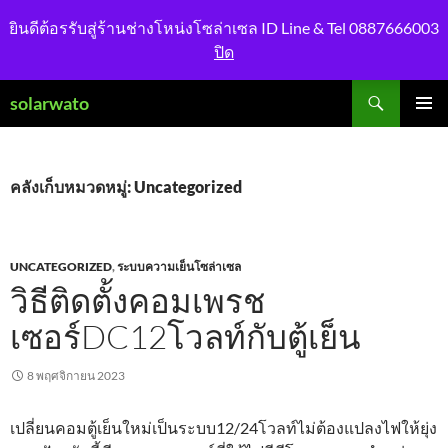
ยินดีต้อรรับสู่ร้านช่างโหน่งโซล่าเซล ID Line & Tel 0887666003
ปิด
ค้นหา
solarwato
ข้าม
เมนูหลัก
ไป
ยัง
เนื้อหา
คลังเก็บหมวดหมู่: Uncategorized
UNCATEGORIZED
,
ระบบความเย็นโซล่าเซล
วิธีติดตั้งคอมเพรช
เซอร์DC12โวลท์กับตู้เย็น
8 พฤศจิกายน 2023
เปลี่ยนคอมตู้เย็นใหม่เป็นระบบ12/24โวลท์ไม่ต้องแปลงไฟให้ยุ่ง