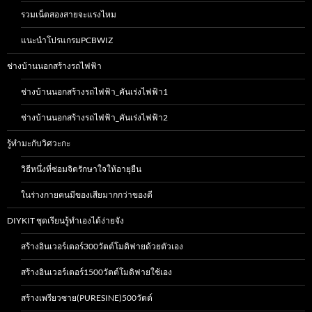
รวมเน็ตสองสายจะแรงไหม
แนะนำโปรแกรมPCBWIZ
ช่างบ้านนอกสร้างรถไฟฟ้า
ช่างบ้านนอกสร้างรถไฟฟ้า_คันเร่งไฟฟ้า1
ช่างบ้านนอกสร้างรถไฟฟ้า_คันเร่งไฟฟ้า2
รู้ทำมะกับวิศวะกะ
วิธีหนึ่งที่ซ่อมจิตรักษาใจให้อายุยืน
ในร่างกายคนมีของเสียมากกว่าของดี
DIYKIT ชุดเรียนรู้ทำเองได้ง่ายจัง
สร้างอินเวอร์เตอร์300วัตต์โมดิฟายด้วยตัวเอง
สร้างอินเวอร์เตอร์1500วัตต์โมดิฟายใช้เอง
สร้างเพรียวซาย(PURESINE)500วัตต์